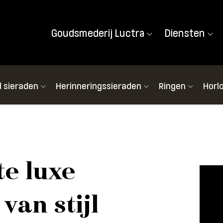
Goudsmederij Luctra
Diensten
l sieraden
Herinneringssieraden
Ringen
Horl
e luxe
van stijl